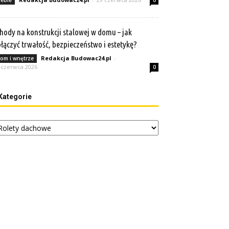
eble
0
hody na konstrukcji stalowej w domu – jak
łączyć trwałość, bezpieczeństwo i estetykę?
Redakcja Budowac24.pl
-
om i wnętrze
 czerwca 2026
0
Kategorie
tegorie