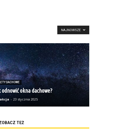
NAJNOWSZE
LETY DACHOWE
k odnowić okna dachowe?
akcja
-
23 stycznia 2025
ZOBACZ TEŻ