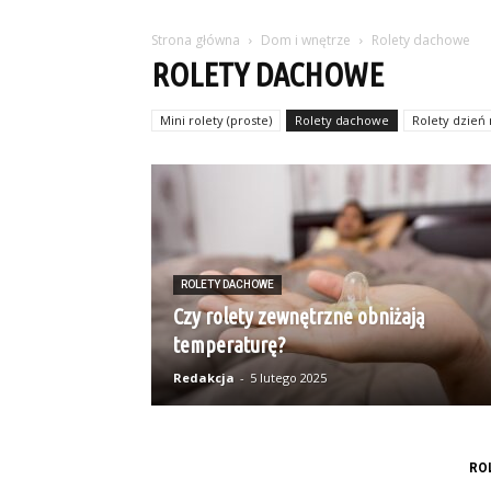
Strona główna
Dom i wnętrze
Rolety dachowe
ROLETY DACHOWE
Mini rolety (proste)
Rolety dachowe
Rolety dzień
ROLETY DACHOWE
Czy rolety zewnętrzne obniżają
temperaturę?
Redakcja
-
5 lutego 2025
RO