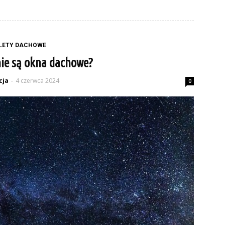
LETY DACHOWE
nie są okna dachowe?
cja
4 czerwca 2024
-
0