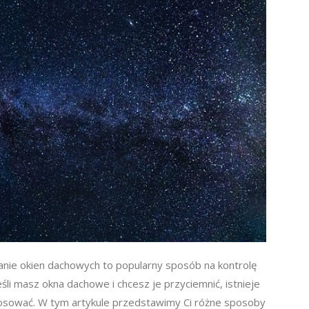
anie okien dachowych to popularny sposób na kontrolę
śli masz okna dachowe i chcesz je przyciemnić, istnieje
tosować. W tym artykule przedstawimy Ci różne sposoby