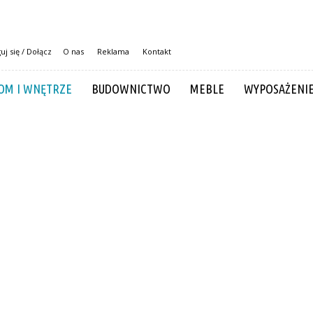
uj się / Dołącz
O nas
Reklama
Kontakt
OM I WNĘTRZE
BUDOWNICTWO
MEBLE
WYPOSAŻENI