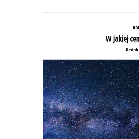
RO
W jakiej ce
Redak