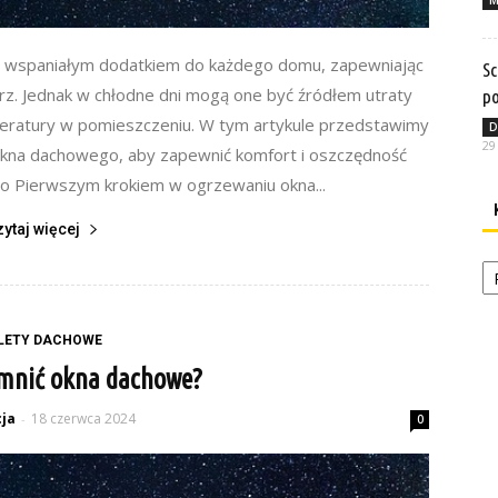
M
 wspaniałym dodatkiem do każdego domu, zapewniając
Sc
trz. Jednak w chłodne dni mogą one być źródłem utraty
po
peratury w pomieszczeniu. W tym artykule przedstawimy
D
29
okna dachowego, aby zapewnić komfort i oszczędność
go Pierwszym krokiem w ogrzewaniu okna...
zytaj więcej
Ka
LETY DACHOWE
emnić okna dachowe?
ja
18 czerwca 2024
-
0