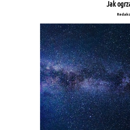
Jak ogrz
Redakc