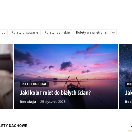
 noc
Rolety plisowane
Rolety rzymskie
Rolety wewnętrzne
ROLETY DACHOWE
RO
Jaki kolor rolet do białych ścian?
Ja
Redakcja
-
25 stycznia 2025
Red
LETY DACHOWE