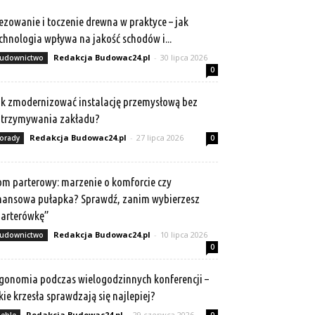
ezowanie i toczenie drewna w praktyce – jak
chnologia wpływa na jakość schodów i...
Redakcja Budowac24.pl
-
30 lipca 2026
udownictwo
0
k zmodernizować instalację przemysłową bez
atrzymywania zakładu?
Redakcja Budowac24.pl
-
27 lipca 2026
orady
0
m parterowy: marzenie o komforcie czy
nansowa pułapka? Sprawdź, zanim wybierzesz
arterówkę”
Redakcja Budowac24.pl
-
10 lipca 2026
udownictwo
0
gonomia podczas wielogodzinnych konferencji –
kie krzesła sprawdzają się najlepiej?
Redakcja Budowac24.pl
-
29 czerwca 2026