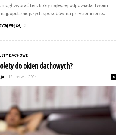
ś mógł wybrać ten, który najlepiej odpowiada Twoim
 najpopularniejszych sposobów na przyciemnienie...
zytaj więcej
LETY DACHOWE
olety do okien dachowych?
ja
13 czerwca 2024
-
0