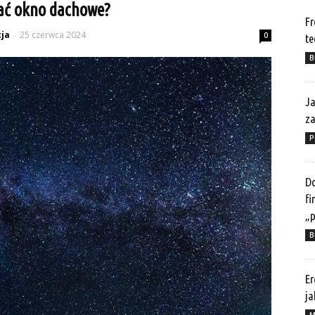
ać okno dachowe?
Fr
ja
25 czerwca 2024
-
0
te
B
Ja
z
P
Do
fi
„p
B
Er
ja