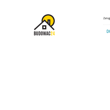
Budowac24.pl
Zalog
D