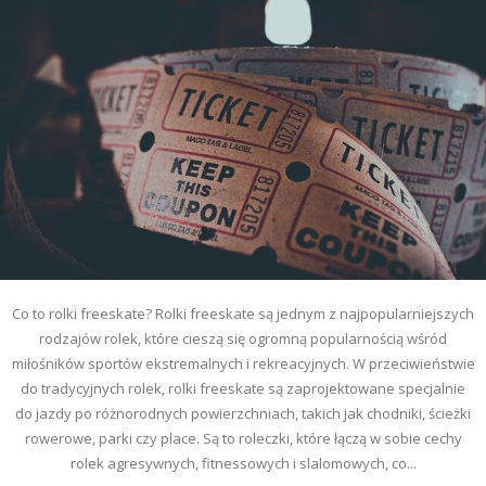
Co to rolki freeskate? Rolki freeskate są jednym z najpopularniejszych
rodzajów rolek, które cieszą się ogromną popularnością wśród
miłośników sportów ekstremalnych i rekreacyjnych. W przeciwieństwie
do tradycyjnych rolek, rolki freeskate są zaprojektowane specjalnie
do jazdy po różnorodnych powierzchniach, takich jak chodniki, ścieżki
rowerowe, parki czy place. Są to roleczki, które łączą w sobie cechy
rolek agresywnych, fitnessowych i slalomowych, co...