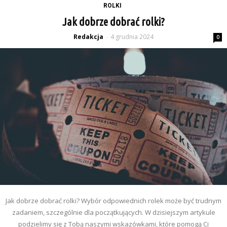
ROLKI
Jak dobrze dobrać rolki?
Redakcja
4 grudnia 2024
-
0
Jak dobrze dobrać rolki? Wybór odpowiednich rolek może być trudnym
zadaniem, szczególnie dla początkujących. W dzisiejszym artykule
podzielimy się z Tobą naszymi wskazówkami, które pomogą Ci