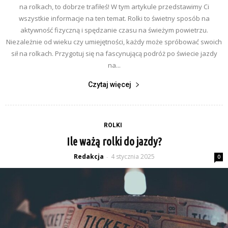
na rolkach, to dobrze trafiłeś! W tym artykule przedstawimy Ci
wszystkie informacje na ten temat. Rolki to świetny sposób na
aktywność fizyczną i spędzanie czasu na świeżym powietrzu.
Niezależnie od wieku czy umiejętności, każdy może spróbować swoich
sił na rolkach. Przygotuj się na fascynującą podróż po świecie jazdy
na...
Czytaj więcej
ROLKI
Ile ważą rolki do jazdy?
Redakcja
4 stycznia 2025
-
0