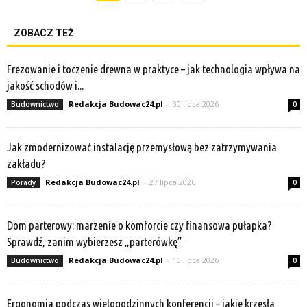
ZOBACZ TEŻ
Frezowanie i toczenie drewna w praktyce – jak technologia wpływa na
jakość schodów i...
Redakcja Budowac24.pl
-
30 lipca 2026
Budownictwo
0
Jak zmodernizować instalację przemysłową bez zatrzymywania
zakładu?
Redakcja Budowac24.pl
-
27 lipca 2026
Porady
0
Dom parterowy: marzenie o komforcie czy finansowa pułapka?
Sprawdź, zanim wybierzesz „parterówkę”
Redakcja Budowac24.pl
-
10 lipca 2026
Budownictwo
0
Ergonomia podczas wielogodzinnych konferencji – jakie krzesła