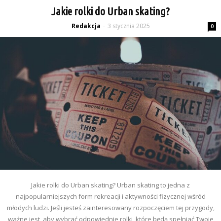
Jakie rolki do Urban skating?
Redakcja
3 stycznia 2025
-
0
Jakie rolki do Urban skating? Urban skating to jedna z
najpopularniejszych form rekreacji i aktywności fizycznej wśród
młodych ludzi. Jeśli jesteś zainteresowany rozpoczęciem tej przygody,
ważne jest, aby wybrać odpowiednie rolki, które będą spełniać Twoje