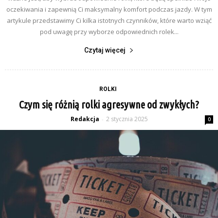
oczekiwania i zapewnią Ci maksymalny komfort podczas jazdy. W tym
artykule przedstawimy Ci kilka istotnych czynników, które warto wziąć
pod uwagę przy wyborze odpowiednich rolek...
Czytaj więcej
ROLKI
Czym się różnią rolki agresywne od zwykłych?
Redakcja
2 stycznia 2025
-
0