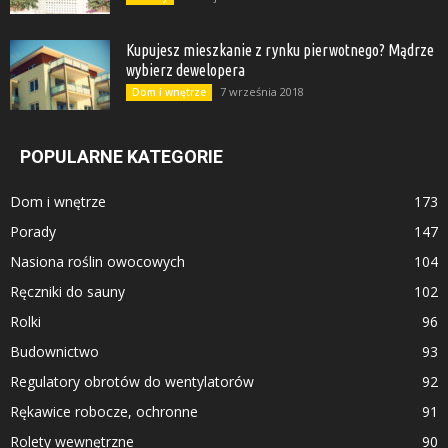
Kupujesz mieszkanie z rynku pierwotnego? Mądrze
wybierz dewelopera
7 września 2018
Dom i wnętrze
POPULARNE KATEGORIE
Dom i wnętrze
173
Porady
147
Nasiona roślin owocowych
104
Ręczniki do sauny
102
Rolki
96
Budownictwo
93
Regulatory obrotów do wentylatorów
92
Rękawice robocze, ochronne
91
Rolety wewnętrzne
90