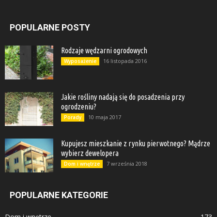
POPULARNE POSTY
Rodzaje wędzarni ogrodowych
16 listopada 2016
Wyposażenie
Jakie rośliny nadają się do posadzenia przy
ogrodzeniu?
10 maja 2017
Porady
Kupujesz mieszkanie z rynku pierwotnego? Mądrze
wybierz dewelopera
7 września 2018
Dom i wnętrze
POPULARNE KATEGORIE
Dom i wnętrze
173