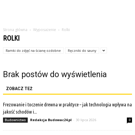
Strona główna
Wyposażenie
Rolki
ROLKI
Ramki do zdjęć na ścianę ozdobne
Ręczniki do sauny
Brak postów do wyświetlenia
ZOBACZ TEŻ
Frezowanie i toczenie drewna w praktyce – jak technologia wpływa na
jakość schodów i...
Redakcja Budowac24.pl
-
30 lipca 2026
Budownictwo
0