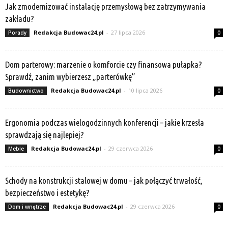
Jak zmodernizować instalację przemysłową bez zatrzymywania
zakładu?
Redakcja Budowac24.pl
-
27 lipca 2026
Porady
0
Dom parterowy: marzenie o komforcie czy finansowa pułapka?
Sprawdź, zanim wybierzesz „parterówkę”
Redakcja Budowac24.pl
-
10 lipca 2026
Budownictwo
0
Ergonomia podczas wielogodzinnych konferencji – jakie krzesła
sprawdzają się najlepiej?
Redakcja Budowac24.pl
-
29 czerwca 2026
Meble
0
Schody na konstrukcji stalowej w domu – jak połączyć trwałość,
bezpieczeństwo i estetykę?
Redakcja Budowac24.pl
-
29 czerwca 2026
Dom i wnętrze
0