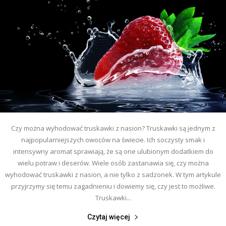
Czy można wyhodować truskawki z nasion? Truskawki są jednym z
najpopularniejszych owoców na świecie. Ich soczysty smak i
intensywny aromat sprawiają, że są one ulubionym dodatkiem do
wielu potraw i deserów. Wiele osób zastanawia się, czy można
wyhodować truskawki z nasion, a nie tylko z sadzonek. W tym artykule
przyjrzymy się temu zagadnieniu i dowiemy się, czy jest to możliwe.
Truskawki...
Czytaj więcej