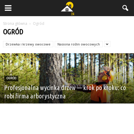
Strona główna
Ogród
OGRÓD
Drzewka i krzewy owocowe
Nasiona roślin owocowych
OGRÓD
Profesjonalna wycinka drzew — krok po kroku: co
robi firma arborystyczna