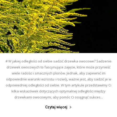
# W jakiej odległości od siebie sadzić drzewka owocowe? Sadzenie
drzewek owocowych to fascynujące zajęcie, które może przynieść
wiele radości i smacznych plonów. Jednak, aby zapewnić im
odpowiednie warunki wzrostu i rozwój, ważne jest, aby sadzić je w
odpowiedniej odległości od siebie. W tym artykule przedstawimy Ci
kilka wskazówek dotyczących optymalnej odległości między
drzewkami owocowymi, aby pomóc Ci osiągnąć sukces...
Czytaj więcej