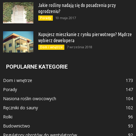
Jakie rośliny nadają się do posadzenia przy
ogrodzeniu?
10 maja 2017
Porady
Kupujesz mieszkanie z rynku pierwotnego? Mądrze
wybierz dewelopera
7 września 2018
Dom i wnętrze
POPULARNE KATEGORIE
Dom i wnętrze
173
Porady
147
Nasiona roślin owocowych
104
Ręczniki do sauny
102
Rolki
96
Budownictwo
93
Regulatory obrotów do wentylatorów
92