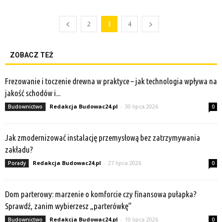
2
3
4
ZOBACZ TEŻ
Frezowanie i toczenie drewna w praktyce – jak technologia wpływa na
jakość schodów i...
Redakcja Budowac24.pl
-
30 lipca 2026
Budownictwo
0
Jak zmodernizować instalację przemysłową bez zatrzymywania
zakładu?
Redakcja Budowac24.pl
-
27 lipca 2026
Porady
0
Dom parterowy: marzenie o komforcie czy finansowa pułapka?
Sprawdź, zanim wybierzesz „parterówkę”
Redakcja Budowac24.pl
-
10 lipca 2026
Budownictwo
0