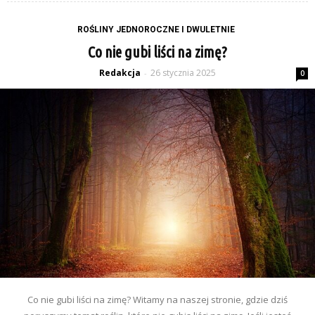
ROŚLINY JEDNOROCZNE I DWULETNIE
Co nie gubi liści na zimę?
Redakcja
26 stycznia 2025
-
0
Co nie gubi liści na zimę? Witamy na naszej stronie, gdzie dziś