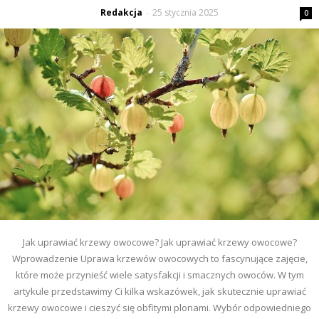
Redakcja
25 stycznia 2025
-
0
Jak uprawiać krzewy owocowe? Jak uprawiać krzewy owocowe?
Wprowadzenie Uprawa krzewów owocowych to fascynujące zajęcie,
które może przynieść wiele satysfakcji i smacznych owoców. W tym
artykule przedstawimy Ci kilka wskazówek, jak skutecznie uprawiać
krzewy owocowe i cieszyć się obfitymi plonami. Wybór odpowiedniego