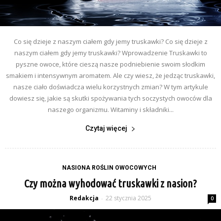
Co się dzieje z naszym ciałem gdy jemy truskawki? Co się dzieje z
naszym ciałem gdy jemy truskawki? Wprowadzenie Truskawki to
pyszne owoce, które cieszą nasze podniebienie swoim słodkim
smakiem i intensywnym aromatem. Ale czy wiesz, że jedząc truskawki,
nasze ciało doświadcza wielu korzystnych zmian? W tym artykule
dowiesz się, jakie są skutki spożywania tych soczystych owoców dla
naszego organizmu. Witaminy i składniki...
Czytaj więcej
NASIONA ROŚLIN OWOCOWYCH
Czy można wyhodować truskawki z nasion?
Redakcja
22 stycznia 2025
-
0