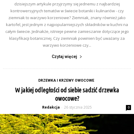
dzisiejszym artykule przyjrzymy się jednemu z najbardziej
kontrowersyjnych tematów w świecie botaniki i kulinariów - czy
ziemniak to warzywo korzeniowe? Ziemniak, znany również jako
kartofel, jest jednym z najpopularniejszych składników w kuchni na
całym świecie. Jednakże, istnieje pewne zamieszanie dotyczące jego
klasyfikacji botanicznej. Czy ziemniak powinien być uważany za
warzywo korzeniowe czy...
Czytaj więcej
DRZEWKA I KRZEWY OWOCOWE
W jakiej odległości od siebie sadzić drzewka
owocowe?
Redakcja
26 stycznia 2025
-
0