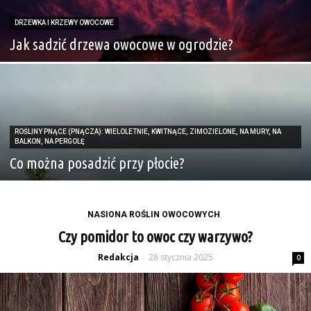
DRZEWKA I KRZEWY OWOCOWE
Jak sadzić drzewa owocowe w ogrodzie?
ROŚLINY PNĄCE (PNĄCZA): WIELOLETNIE, KWITNĄCE, ZIMOZIELONE, NA MURY, NA
BALKON, NA PERGOLĘ
Co można posadzić przy płocie?
NASIONA ROŚLIN OWOCOWYCH
Czy pomidor to owoc czy warzywo?
Redakcja
28 stycznia 2025
-
0