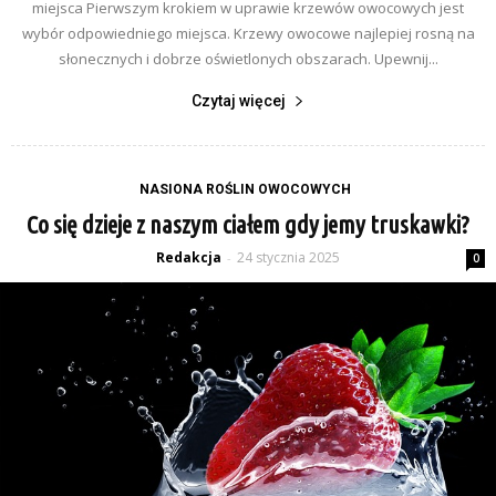
miejsca Pierwszym krokiem w uprawie krzewów owocowych jest
wybór odpowiedniego miejsca. Krzewy owocowe najlepiej rosną na
słonecznych i dobrze oświetlonych obszarach. Upewnij...
Czytaj więcej
NASIONA ROŚLIN OWOCOWYCH
Co się dzieje z naszym ciałem gdy jemy truskawki?
Redakcja
24 stycznia 2025
-
0