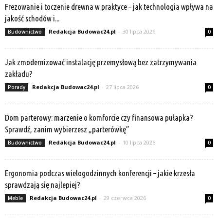
Frezowanie i toczenie drewna w praktyce – jak technologia wpływa na
jakość schodów i...
Redakcja Budowac24.pl
-
30 lipca 2026
Budownictwo
0
Jak zmodernizować instalację przemysłową bez zatrzymywania
zakładu?
Redakcja Budowac24.pl
-
27 lipca 2026
Porady
0
Dom parterowy: marzenie o komforcie czy finansowa pułapka?
Sprawdź, zanim wybierzesz „parterówkę”
Redakcja Budowac24.pl
-
10 lipca 2026
Budownictwo
0
Ergonomia podczas wielogodzinnych konferencji – jakie krzesła
sprawdzają się najlepiej?
Redakcja Budowac24.pl
-
29 czerwca 2026
Meble
0