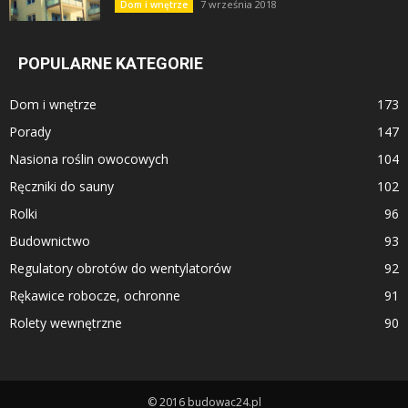
7 września 2018
Dom i wnętrze
POPULARNE KATEGORIE
Dom i wnętrze
173
Porady
147
Nasiona roślin owocowych
104
Ręczniki do sauny
102
Rolki
96
Budownictwo
93
Regulatory obrotów do wentylatorów
92
Rękawice robocze, ochronne
91
Rolety wewnętrzne
90
© 2016 budowac24.pl