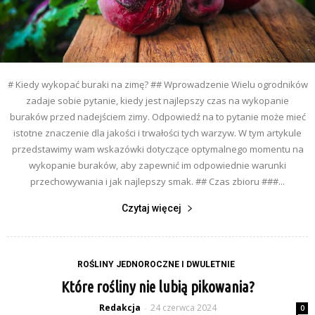
# Kiedy wykopać buraki na zimę? ## Wprowadzenie Wielu ogrodników
zadaje sobie pytanie, kiedy jest najlepszy czas na wykopanie
buraków przed nadejściem zimy. Odpowiedź na to pytanie może mieć
istotne znaczenie dla jakości i trwałości tych warzyw. W tym artykule
przedstawimy wam wskazówki dotyczące optymalnego momentu na
wykopanie buraków, aby zapewnić im odpowiednie warunki
przechowywania i jak najlepszy smak. ## Czas zbioru ###...
Czytaj więcej
ROŚLINY JEDNOROCZNE I DWULETNIE
Które rośliny nie lubią pikowania?
Redakcja
24 czerwca 2024
-
0