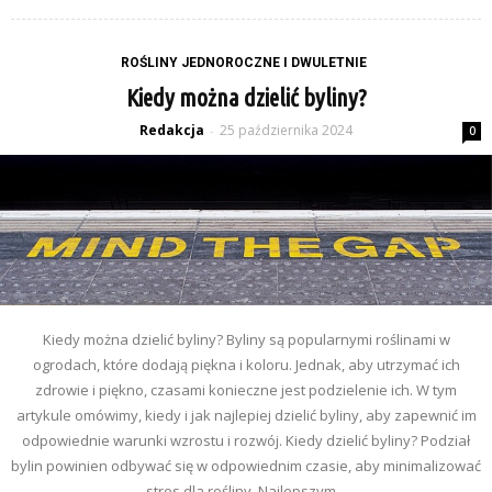
ROŚLINY JEDNOROCZNE I DWULETNIE
Kiedy można dzielić byliny?
Redakcja
25 października 2024
-
0
Kiedy można dzielić byliny? Byliny są popularnymi roślinami w
ogrodach, które dodają piękna i koloru. Jednak, aby utrzymać ich
zdrowie i piękno, czasami konieczne jest podzielenie ich. W tym
artykule omówimy, kiedy i jak najlepiej dzielić byliny, aby zapewnić im
odpowiednie warunki wzrostu i rozwój. Kiedy dzielić byliny? Podział
bylin powinien odbywać się w odpowiednim czasie, aby minimalizować
stres dla rośliny. Najlepszym...