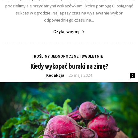
podzielimy się przydatnymi wskazówkami, które pomogą Ci osiągnąć
sukces w ogrodzie. Najlepszy czas na wysiewanie Wybór
odpowiedniego czasu na...
Czytaj więcej
ROŚLINY JEDNOROCZNE I DWULETNIE
Kiedy wykopać buraki na zimę?
Redakcja
25 maja 2024
-
0