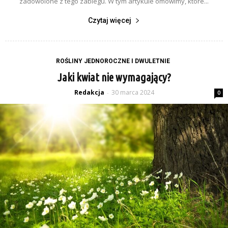
zadowolone z tego zabiegu. W tym artykule omówimy, które...
Czytaj więcej
ROŚLINY JEDNOROCZNE I DWULETNIE
Jaki kwiat nie wymagający?
Redakcja
30 marca 2024
-
0