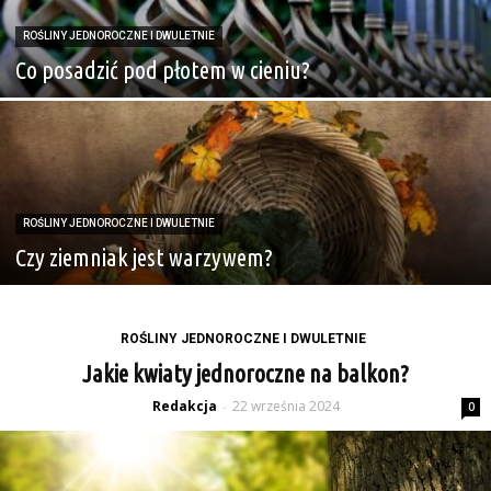
ROŚLINY JEDNOROCZNE I DWULETNIE
Co posadzić pod płotem w cieniu?
ROŚLINY JEDNOROCZNE I DWULETNIE
Czy ziemniak jest warzywem?
ROŚLINY JEDNOROCZNE I DWULETNIE
Jakie kwiaty jednoroczne na balkon?
Redakcja
22 września 2024
-
0