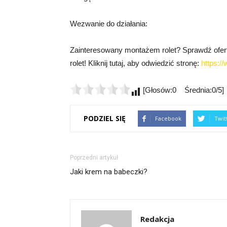
Wezwanie do działania:
Zainteresowany montażem rolet? Sprawdź ofertę 
rolet! Kliknij tutaj, aby odwiedzić stronę:
https:/
[Głosów:0 Średnia:0/5]
PODZIEL SIĘ
Facebook
Twit
Poprzedni artykuł
Jaki krem na babeczki?
Redakcja