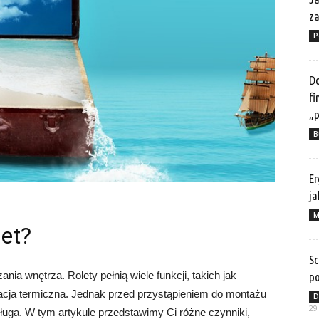
z
P
Do
fi
„p
B
Er
ja
M
let?
Sc
ia wnętrza. Rolety pełnią wiele funkcji, takich jak
po
olacja termiczna. Jednak przed przystąpieniem do montażu
D
29
sługa. W tym artykule przedstawimy Ci różne czynniki,