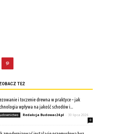
ZOBACZ TEŻ
ezowanie i toczenie drewna w praktyce – jak
chnologia wpływa na jakość schodów i...
Redakcja Budowac24.pl
-
30 lipca 2026
udownictwo
0
k zmodernizować instalację przemysłową bez