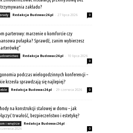
atrzymywania zakładu?
Redakcja Budowac24.pl
-
27 lipca 2026
orady
0
m parterowy: marzenie o komforcie czy
nansowa pułapka? Sprawdź, zanim wybierzesz
arterówkę”
Redakcja Budowac24.pl
-
10 lipca 2026
udownictwo
0
gonomia podczas wielogodzinnych konferencji –
kie krzesła sprawdzają się najlepiej?
Redakcja Budowac24.pl
-
29 czerwca 2026
eble
0
hody na konstrukcji stalowej w domu – jak
łączyć trwałość, bezpieczeństwo i estetykę?
Redakcja Budowac24.pl
-
om i wnętrze
 czerwca 2026
0