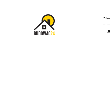
Budowac24.pl
Zalog
D