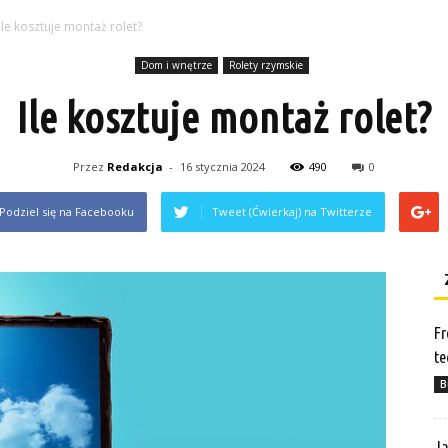
Ile kosztuje montaż rolet?
Dom i wnętrze
Rolety rzymskie
Ile kosztuje montaż rolet?
Przez
Redakcja
-
16 stycznia 2024
490
0
Podziel się na Facebooku
Tweet (Ćwierkaj) na Twitterze
Fr
te
B
Ja