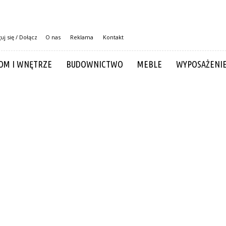
uj się / Dołącz
O nas
Reklama
Kontakt
OM I WNĘTRZE
BUDOWNICTWO
MEBLE
WYPOSAŻENI