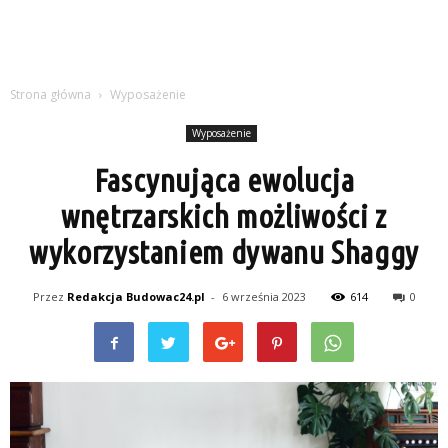
Strona główna
Wyposażenie
Wyposażenie
Fascynująca ewolucja
wnętrzarskich możliwości z
wykorzystaniem dywanu Shaggy
Przez
Redakcja Budowac24.pl
-
6 września 2023
614
0