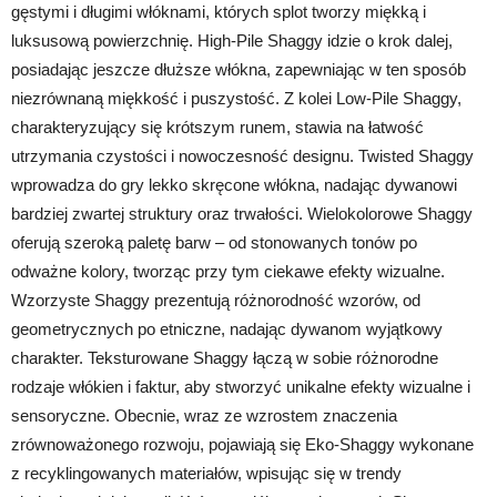
gęstymi i długimi włóknami, których splot tworzy miękką i
luksusową powierzchnię. High-Pile Shaggy idzie o krok dalej,
posiadając jeszcze dłuższe włókna, zapewniając w ten sposób
niezrównaną miękkość i puszystość. Z kolei Low-Pile Shaggy,
charakteryzujący się krótszym runem, stawia na łatwość
utrzymania czystości i nowoczesność designu. Twisted Shaggy
wprowadza do gry lekko skręcone włókna, nadając dywanowi
bardziej zwartej struktury oraz trwałości. Wielokolorowe Shaggy
oferują szeroką paletę barw – od stonowanych tonów po
odważne kolory, tworząc przy tym ciekawe efekty wizualne.
Wzorzyste Shaggy prezentują różnorodność wzorów, od
geometrycznych po etniczne, nadając dywanom wyjątkowy
charakter. Teksturowane Shaggy łączą w sobie różnorodne
rodzaje włókien i faktur, aby stworzyć unikalne efekty wizualne i
sensoryczne. Obecnie, wraz ze wzrostem znaczenia
zrównoważonego rozwoju, pojawiają się Eko-Shaggy wykonane
z recyklingowanych materiałów, wpisując się w trendy