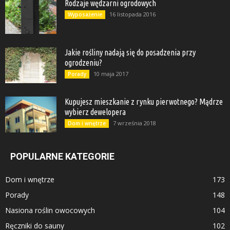
Rodzaje wędzarni ogrodowych
16 listopada 2016
Wyposażenie
Jakie rośliny nadają się do posadzenia przy
ogrodzeniu?
10 maja 2017
Porady
Kupujesz mieszkanie z rynku pierwotnego? Mądrze
wybierz dewelopera
7 września 2018
Dom i wnętrze
POPULARNE KATEGORIE
Dom i wnętrze
173
Porady
148
Nasiona roślin owocowych
104
Ręczniki do sauny
102