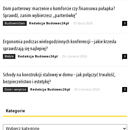
Dom parterowy: marzenie o komforcie czy finansowa pułapka?
Sprawdź, zanim wybierzesz „parterówkę”
Redakcja Budowac24.pl
-
10 lipca 2026
Budownictwo
0
Ergonomia podczas wielogodzinnych konferencji – jakie krzesła
sprawdzają się najlepiej?
Redakcja Budowac24.pl
-
29 czerwca 2026
Meble
0
Schody na konstrukcji stalowej w domu – jak połączyć trwałość,
bezpieczeństwo i estetykę?
Redakcja Budowac24.pl
-
29 czerwca 2026
Dom i wnętrze
0
Kategorie
Kategorie