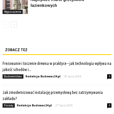
łazienkowych
Wyposażenie
ZOBACZ TEŻ
Frezowanie i toczenie drewna w praktyce – jak technologia wpływa na
jakość schodów i...
Redakcja Budowac24.pl
-
30 lipca 2026
Budownictwo
0
Jak zmodernizować instalację przemysłową bez zatrzymywania
zakładu?
Redakcja Budowac24.pl
-
27 lipca 2026
Porady
0