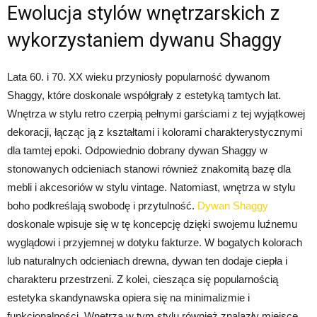
Ewolucja stylów wnętrzarskich z
wykorzystaniem dywanu Shaggy
Lata 60. i 70. XX wieku przyniosły popularność dywanom
Shaggy, które doskonale współgrały z estetyką tamtych lat.
Wnętrza w stylu retro czerpią pełnymi garściami z tej wyjątkowej
dekoracji, łącząc ją z kształtami i kolorami charakterystycznymi
dla tamtej epoki. Odpowiednio dobrany dywan Shaggy w
stonowanych odcieniach stanowi również znakomitą bazę dla
mebli i akcesoriów w stylu vintage. Natomiast, wnętrza w stylu
boho podkreślają swobodę i przytulność.
Dywan Shaggy
doskonale wpisuje się w tę koncepcję dzięki swojemu luźnemu
wyglądowi i przyjemnej w dotyku fakturze. W bogatych kolorach
lub naturalnych odcieniach drewna, dywan ten dodaje ciepła i
charakteru przestrzeni. Z kolei, ciesząca się popularnością
estetyka skandynawska opiera się na minimalizmie i
funkcjonalności. Wnętrza w tym stylu również znalazły miejsce