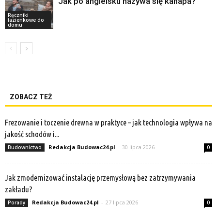
Jak po angielsku nazywa się kanapa?
Ręczniki
łazienkowe do
domu
ZOBACZ TEŻ
Frezowanie i toczenie drewna w praktyce – jak technologia wpływa na
jakość schodów i...
Redakcja Budowac24.pl
-
30 lipca 2026
Budownictwo
0
Jak zmodernizować instalację przemysłową bez zatrzymywania
zakładu?
Redakcja Budowac24.pl
-
27 lipca 2026
Porady
0