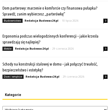
Dom parterowy: marzenie o komforcie czy finansowa pułapka?
Sprawdź, zanim wybierzesz „parterówkę”
Redakcja Budowac24.pl
-
10 lipca 2026
Budownictwo
0
Ergonomia podczas wielogodzinnych konferencji – jakie krzesła
sprawdzają się najlepiej?
Redakcja Budowac24.pl
-
29 czerwca 2026
Meble
0
Schody na konstrukcji stalowej w domu – jak połączyć trwałość,
bezpieczeństwo i estetykę?
Redakcja Budowac24.pl
-
29 czerwca 2026
Dom i wnętrze
0
Kategorie
Kategorie