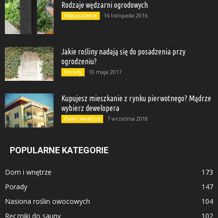
Rodzaje wędzarni ogrodowych
16 listopada 2016
Wyposażenie
Jakie rośliny nadają się do posadzenia przy
ogrodzeniu?
10 maja 2017
Porady
Kupujesz mieszkanie z rynku pierwotnego? Mądrze
wybierz dewelopera
7 września 2018
Dom i wnętrze
POPULARNE KATEGORIE
Dom i wnętrze
173
Porady
147
Nasiona roślin owocowych
104
Ręczniki do sauny
102