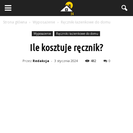
Strona główna
Wyposażenie
Ręczniki łazienkowe do domu
Wyposażenie
Ręczniki łazienkowe do domu
Ile kosztuje ręcznik?
Przez
Redakcja
-
3 stycznia 2024
482
0