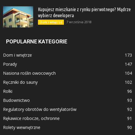
Kupujesz mieszkanie z rynku pierwotnego? Mądrze
wybierz dewelopera
7 września 2018
Dom i wnętrze
POPULARNE KATEGORIE
Dom i wnętrze
173
Porady
147
Nasiona roślin owocowych
104
Ręczniki do sauny
102
Rolki
96
Budownictwo
93
Regulatory obrotów do wentylatorów
92
Rękawice robocze, ochronne
91
Rolety wewnętrzne
90