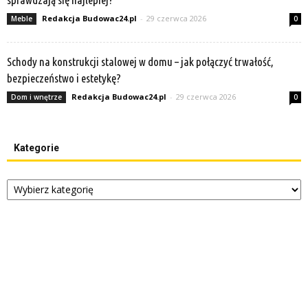
Redakcja Budowac24.pl
-
29 czerwca 2026
Meble
0
Schody na konstrukcji stalowej w domu – jak połączyć trwałość,
bezpieczeństwo i estetykę?
Redakcja Budowac24.pl
-
29 czerwca 2026
Dom i wnętrze
0
Kategorie
Kategorie