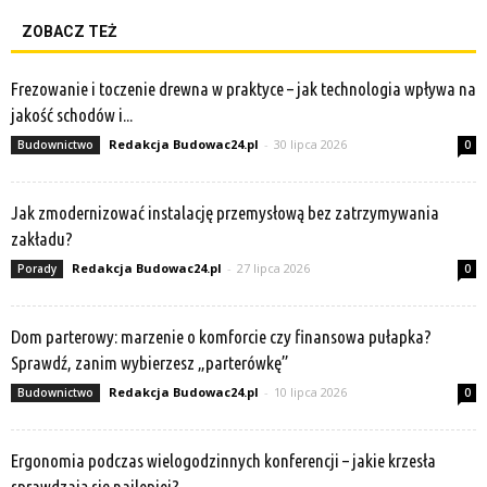
ZOBACZ TEŻ
Frezowanie i toczenie drewna w praktyce – jak technologia wpływa na
jakość schodów i...
Redakcja Budowac24.pl
-
30 lipca 2026
Budownictwo
0
Jak zmodernizować instalację przemysłową bez zatrzymywania
zakładu?
Redakcja Budowac24.pl
-
27 lipca 2026
Porady
0
Dom parterowy: marzenie o komforcie czy finansowa pułapka?
Sprawdź, zanim wybierzesz „parterówkę”
Redakcja Budowac24.pl
-
10 lipca 2026
Budownictwo
0
Ergonomia podczas wielogodzinnych konferencji – jakie krzesła
sprawdzają się najlepiej?