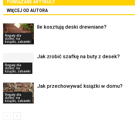
POWIĄZANE ARTYKUŁY
WIĘCEJ OD AUTORA
Ile kosztują deski drewniane?
Regały dla
dzieci: na
książki, zabawki
Jak zrobić szafkę na buty z desek?
Regały dla
dzieci: na
książki, zabawki
Jak przechowywać książki w domu?
Regały dla
dzieci: na
książki, zabawki