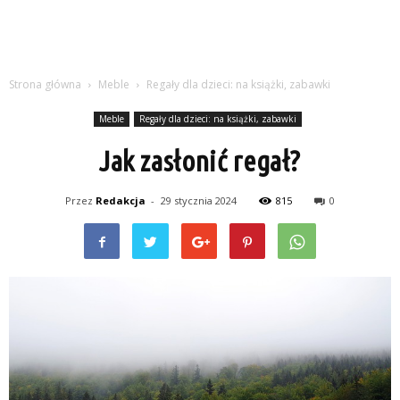
Strona główna
Meble
Regały dla dzieci: na książki, zabawki
Meble
Regały dla dzieci: na książki, zabawki
Jak zasłonić regał?
Przez
Redakcja
-
29 stycznia 2024
815
0