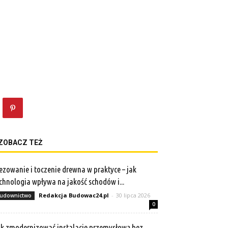
ZOBACZ TEŻ
ezowanie i toczenie drewna w praktyce – jak
chnologia wpływa na jakość schodów i...
Redakcja Budowac24.pl
-
30 lipca 2026
udownictwo
0
k zmodernizować instalację przemysłową bez