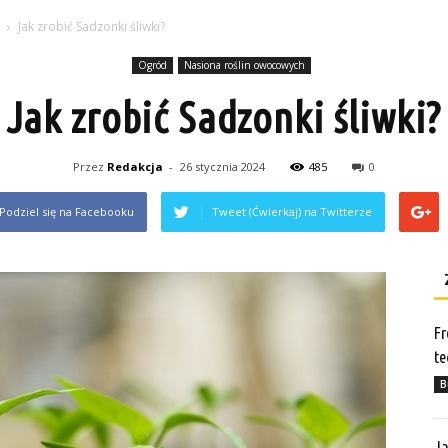
Jak zrobić Sadzonki śliwki?
Ogród
Nasiona roślin owocowych
Jak zrobić Sadzonki śliwki?
Przez
Redakcja
-
26 stycznia 2024
485
0
Podziel się na Facebooku
Tweet (Ćwierkaj) na Twitterze
Fr
te
B
Ja