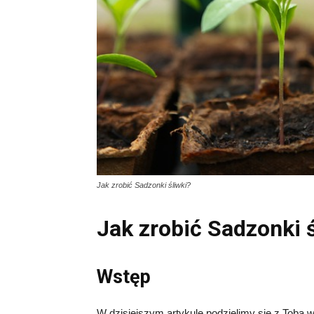
Jak zrobić Sadzonki śliwki?
Jak zrobić Sadzonki ś
Wstęp
W dzisiejszym artykule podzielimy się z Tobą w