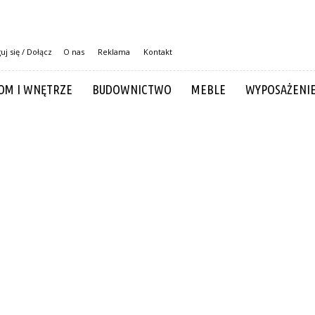
uj się / Dołącz
O nas
Reklama
Kontakt
OM I WNĘTRZE
BUDOWNICTWO
MEBLE
WYPOSAŻENI