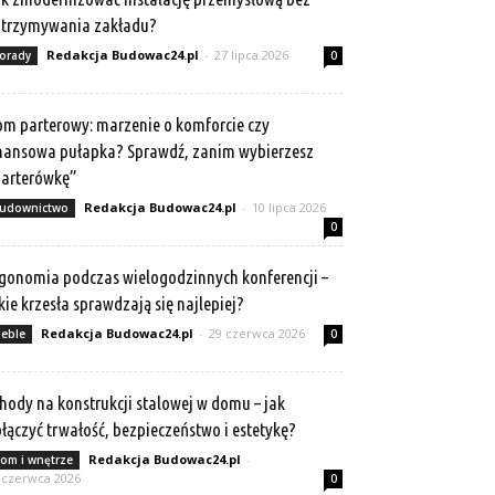
atrzymywania zakładu?
Redakcja Budowac24.pl
-
27 lipca 2026
orady
0
m parterowy: marzenie o komforcie czy
nansowa pułapka? Sprawdź, zanim wybierzesz
arterówkę”
Redakcja Budowac24.pl
-
10 lipca 2026
udownictwo
0
gonomia podczas wielogodzinnych konferencji –
kie krzesła sprawdzają się najlepiej?
Redakcja Budowac24.pl
-
29 czerwca 2026
eble
0
hody na konstrukcji stalowej w domu – jak
łączyć trwałość, bezpieczeństwo i estetykę?
Redakcja Budowac24.pl
-
om i wnętrze
 czerwca 2026
0