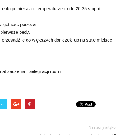
.
ciepłego miejsca o temperaturze około 20-25 stopni
wilgotność podłoża.
 pierwsze pędy.
 przesadź je do większych doniczek lub na stałe miejsce
:
t sadzenia i pielęgnacji roślin.
ter
Następny artykuł