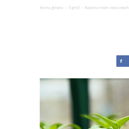
Strona główna
Ogród
Nasiona roślin owocowych