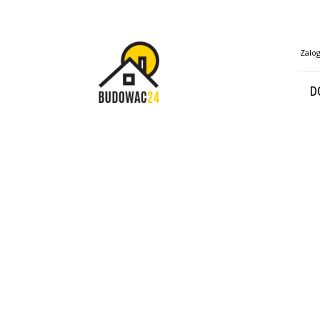
Budowac24.pl
Zalog
D