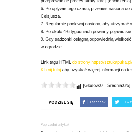
przeprowadzić proces stratyfikacji (chłodzenia)
6. Po upływie tego czasu, przenieś nasiona do 
Celsjusza.
7. Regularnie podlewaj nasiona, aby utrzymać 
8. Po około 4-6 tygodniach powinny pojawić się
9. Gdy sadzonki osiągną odpowiednią wielkość,
w ogrodzie.
Link tagu HTML
do strony https://sztukapuka.pl/
Kliknij tutaj
aby uzyskać więcej informacji na tema
[Głosów:0 Średnia:0/5]
PODZIEL SIĘ
Facebook
Twit
Poprzedni artykuł