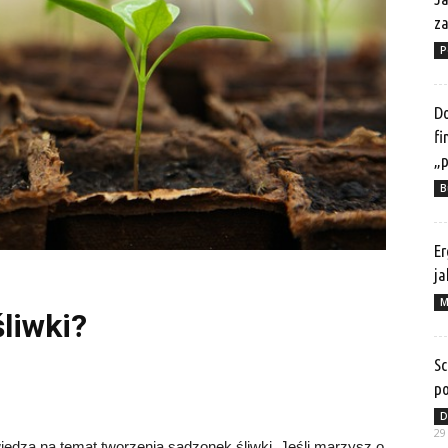
z
P
Do
fi
„p
B
Er
ja
M
liwki?
Sc
po
D
29
iedzą na temat tworzenia sadzonek śliwki. Jeśli marzysz o