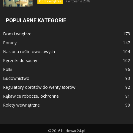
7 września 2018
Dom i wnętrze
POPULARNE KATEGORIE
Dom i wnętrze
173
Porady
147
Nasiona roślin owocowych
104
Ręczniki do sauny
102
Rolki
96
Budownictwo
93
Regulatory obrotów do wentylatorów
92
Rękawice robocze, ochronne
91
Rolety wewnętrzne
90
© 2016 budowac24.pl