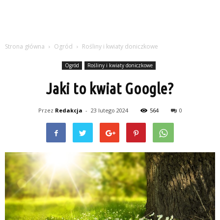
Strona główna
Ogród
Rośliny i kwiaty doniczkowe
Ogród
Rośliny i kwiaty doniczkowe
Jaki to kwiat Google?
Przez
Redakcja
-
23 lutego 2024
564
0