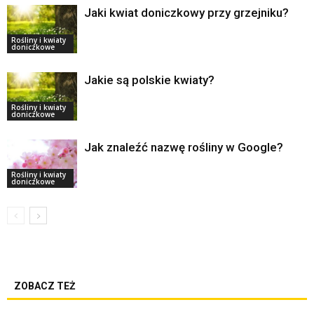
Jaki kwiat doniczkowy przy grzejniku?
Rośliny i kwiaty
doniczkowe
Jakie są polskie kwiaty?
Rośliny i kwiaty
doniczkowe
Jak znaleźć nazwę rośliny w Google?
Rośliny i kwiaty
doniczkowe
ZOBACZ TEŻ