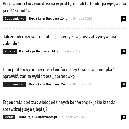
Frezowanie i toczenie drewna w praktyce – jak technologia wpływa na
jakość schodów i...
Redakcja Budowac24.pl
-
30 lipca 2026
Budownictwo
0
Jak zmodernizować instalację przemysłową bez zatrzymywania
zakładu?
Redakcja Budowac24.pl
-
27 lipca 2026
Porady
0
Dom parterowy: marzenie o komforcie czy finansowa pułapka?
Sprawdź, zanim wybierzesz „parterówkę”
Redakcja Budowac24.pl
-
10 lipca 2026
Budownictwo
0
Ergonomia podczas wielogodzinnych konferencji – jakie krzesła
sprawdzają się najlepiej?
Redakcja Budowac24.pl
-
29 czerwca 2026
Meble
0