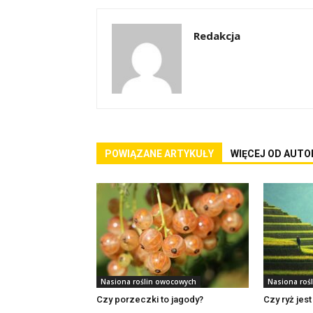
Redakcja
POWIĄZANE ARTYKUŁY
WIĘCEJ OD AUTO
Nasiona roślin owocowych
Nasiona roś
Czy porzeczki to jagody?
Czy ryż je