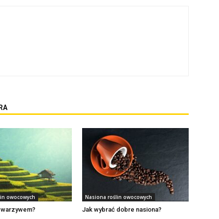
RA
lin owocowych
Nasiona roślin owocowych
st warzywem?
Jak wybrać dobre nasiona?