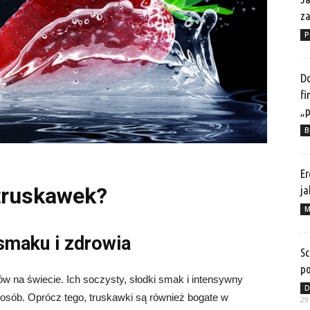
z
P
Do
fi
„p
B
Er
 truskawek?
ja
M
smaku i zdrowia
Sc
po
ów na świecie. Ich soczysty, słodki smak i intensywny
D
 osób. Oprócz tego, truskawki są również bogate w
29