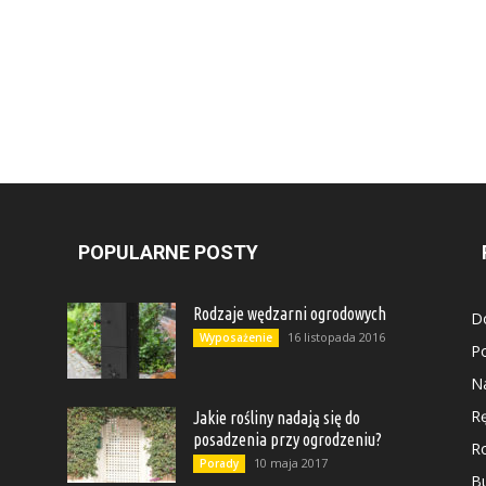
POPULARNE POSTY
Rodzaje wędzarni ogrodowych
D
16 listopada 2016
Wyposażenie
P
N
Rę
Jakie rośliny nadają się do
posadzenia przy ogrodzeniu?
Ro
10 maja 2017
Porady
B