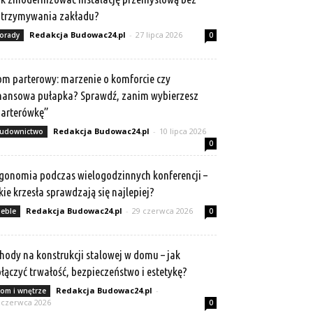
atrzymywania zakładu?
Redakcja Budowac24.pl
-
27 lipca 2026
orady
0
m parterowy: marzenie o komforcie czy
nansowa pułapka? Sprawdź, zanim wybierzesz
arterówkę”
Redakcja Budowac24.pl
-
10 lipca 2026
udownictwo
0
gonomia podczas wielogodzinnych konferencji –
kie krzesła sprawdzają się najlepiej?
Redakcja Budowac24.pl
-
29 czerwca 2026
eble
0
hody na konstrukcji stalowej w domu – jak
łączyć trwałość, bezpieczeństwo i estetykę?
Redakcja Budowac24.pl
-
om i wnętrze
 czerwca 2026
0