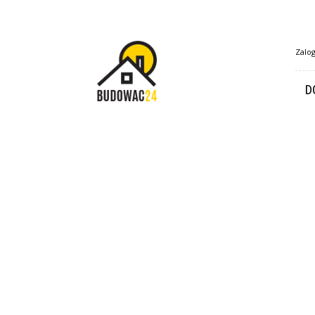
Budowac24.pl
Zalog
D