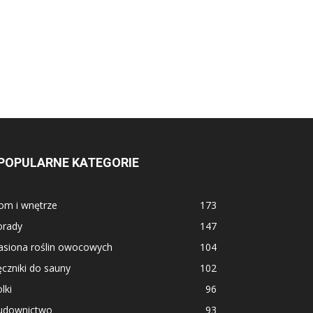
POPULARNE KATEGORIE
om i wnętrze
173
orady
147
asiona roślin owocowych
104
czniki do sauny
102
lki
96
udownictwo
93