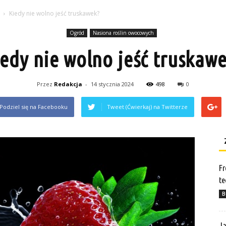
Kiedy nie wolno jeść truskawek?
Ogród
Nasiona roślin owocowych
edy nie wolno jeść truskaw
Przez
Redakcja
-
14 stycznia 2024
498
0
Podziel się na Facebooku
Tweet (Ćwierkaj) na Twitterze
Fr
te
B
Ja