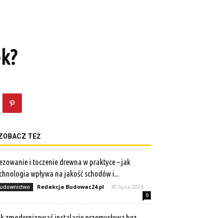
ek?
ZOBACZ TEŻ
ezowanie i toczenie drewna w praktyce – jak
chnologia wpływa na jakość schodów i...
Redakcja Budowac24.pl
-
30 lipca 2026
udownictwo
0
k zmodernizować instalację przemysłową bez