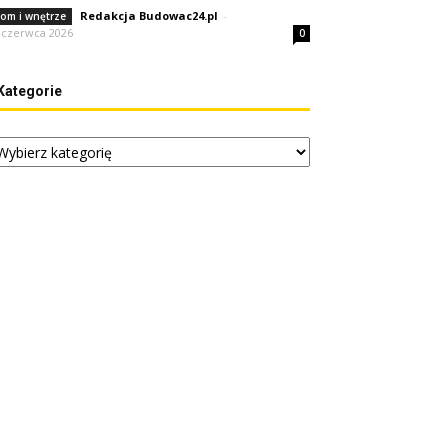
Redakcja Budowac24.pl
-
om i wnętrze
 czerwca 2026
0
Kategorie
tegorie