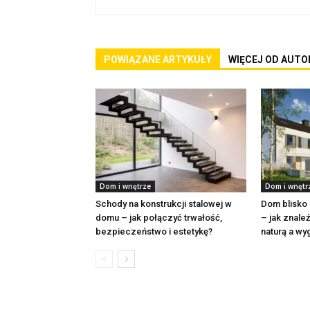
POWIĄZANE ARTYKUŁY
WIĘCEJ OD AUTO
Dom i wnętrze
Dom i wnętr
Schody na konstrukcji stalowej w
Dom blisko 
domu – jak połączyć trwałość,
– jak znal
bezpieczeństwo i estetykę?
naturą a wy