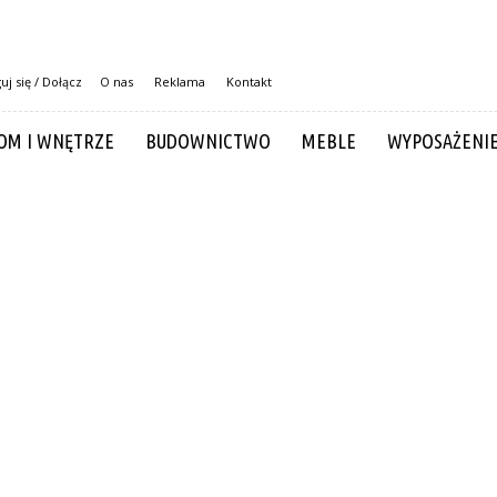
uj się / Dołącz
O nas
Reklama
Kontakt
OM I WNĘTRZE
BUDOWNICTWO
MEBLE
WYPOSAŻENI