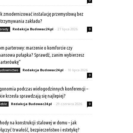
0
k zmodernizować instalację przemysłową bez
atrzymywania zakładu?
Redakcja Budowac24.pl
-
27 lipca 2026
orady
0
m parterowy: marzenie o komforcie czy
nansowa pułapka? Sprawdź, zanim wybierzesz
arterówkę”
Redakcja Budowac24.pl
-
10 lipca 2026
udownictwo
0
gonomia podczas wielogodzinnych konferencji –
kie krzesła sprawdzają się najlepiej?
Redakcja Budowac24.pl
-
29 czerwca 2026
eble
0
hody na konstrukcji stalowej w domu – jak
łączyć trwałość, bezpieczeństwo i estetykę?