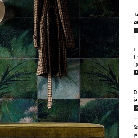
Ja
z
P
Do
fi
„p
B
Er
ja
M
Sc
po