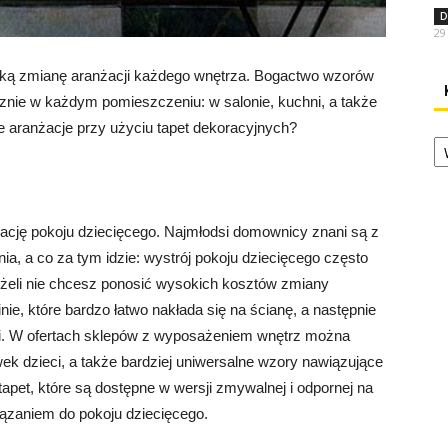
D
29
bką zmianę aranżacji każdego wnętrza. Bogactwo wzorów
znie w każdym pomieszczeniu: w salonie, kuchni, a także
 aranżacje przy użyciu tapet dekoracyjnych?
Ka
żację pokoju dziecięcego. Najmłodsi domownicy znani są z
ia, a co za tym idzie: wystrój pokoju dziecięcego często
Jeżeli nie chcesz ponosić wysokich kosztów zmiany
inie, które bardzo łatwo nakłada się na ścianę, a następnie
dzi. W ofertach sklepów z wyposażeniem wnętrz można
ek dzieci, a także bardziej uniwersalne wzory nawiązujące
apet, które są dostępne w wersji zmywalnej i odpornej na
iązaniem do pokoju dziecięcego.