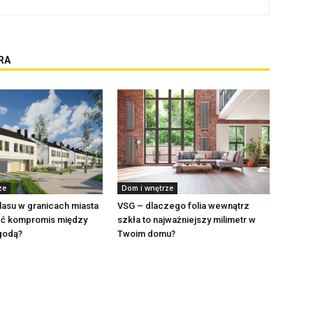
RA
ze
Dom i wnętrze
lasu w granicach miasta
VSG – dlaczego folia wewnątrz
eźć kompromis między
szkła to najważniejszy milimetr w
godą?
Twoim domu?