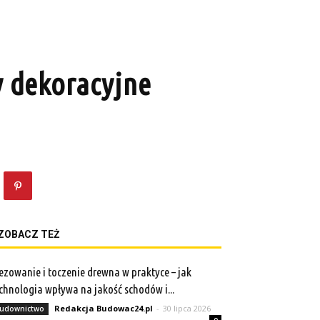
y dekoracyjne
ZOBACZ TEŻ
ezowanie i toczenie drewna w praktyce – jak
chnologia wpływa na jakość schodów i...
Redakcja Budowac24.pl
-
30 lipca 2026
udownictwo