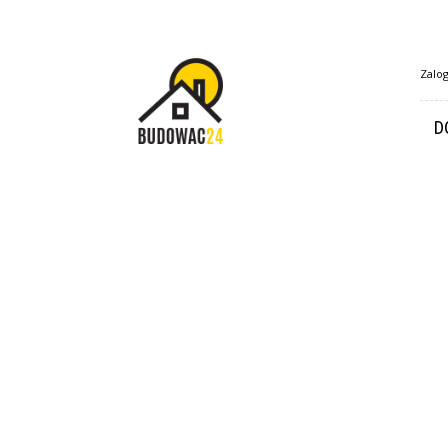
Budowac24.pl
Zalog
D