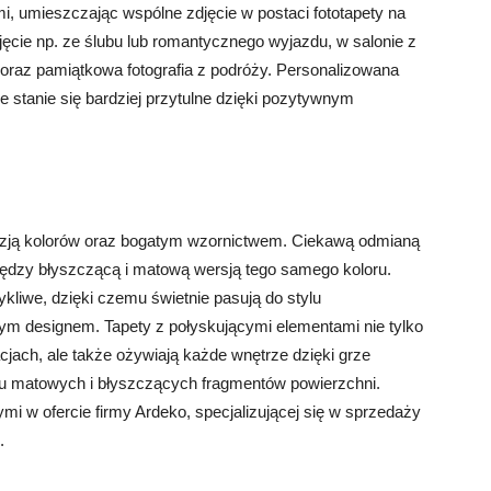
i, umieszczając wspólne zdjęcie w postaci fototapety na
djęcie np. ze ślubu lub romantycznego wyjazdu, w salonie z
y oraz pamiątkowa fotografia z podróży. Personalizowana
e stanie się bardziej przytulne dzięki pozytywnym
lozją kolorów oraz bogatym wzornictwem. Ciekawą odmianą
ędzy błyszczącą i matową wersją tego samego koloru.
ykliwe, dzięki czemu świetnie pasują do stylu
ym designem. Tapety z połyskującymi elementami nie tylko
cjach, ale także ożywiają każde wnętrze dzięki grze
iu matowych i błyszczących fragmentów powierzchni.
i w ofercie firmy Ardeko, specjalizującej się w sprzedaży
.