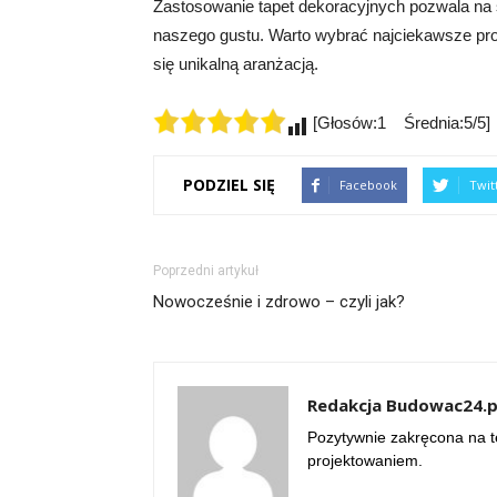
Zastosowanie tapet dekoracyjnych pozwala na 
naszego gustu. Warto wybrać najciekawsze pr
się unikalną aranżacją.
[Głosów:1 Średnia:5/5]
PODZIEL SIĘ
Facebook
Twit
Poprzedni artykuł
Nowocześnie i zdrowo – czyli jak?
Redakcja Budowac24.p
Pozytywnie zakręcona na te
projektowaniem.