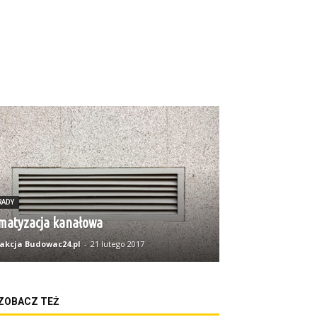
RADY
imatyzacja kanałowa
akcja Budowac24.pl
-
21 lutego 2017
ZOBACZ TEŻ