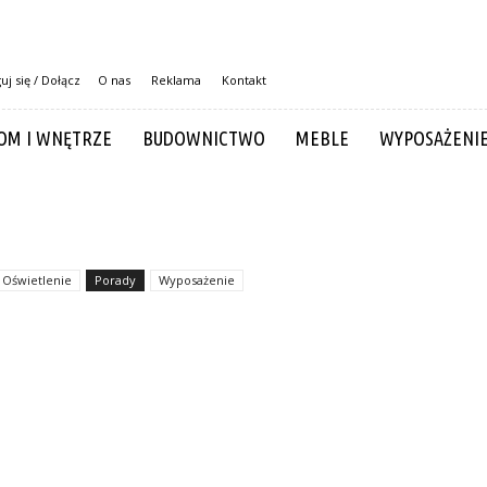
uj się / Dołącz
O nas
Reklama
Kontakt
OM I WNĘTRZE
BUDOWNICTWO
MEBLE
WYPOSAŻENI
Oświetlenie
Porady
Wyposażenie