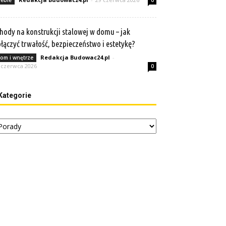
eble
0
hody na konstrukcji stalowej w domu – jak
łączyć trwałość, bezpieczeństwo i estetykę?
Redakcja Budowac24.pl
-
om i wnętrze
 czerwca 2026
0
Kategorie
tegorie