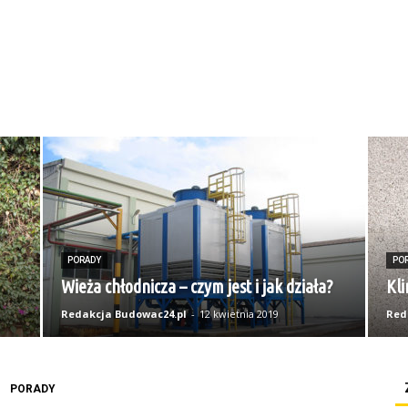
PORADY
PO
Wieża chłodnicza – czym jest i jak działa?
Kl
Redakcja Budowac24.pl
-
12 kwietnia 2019
Red
PORADY