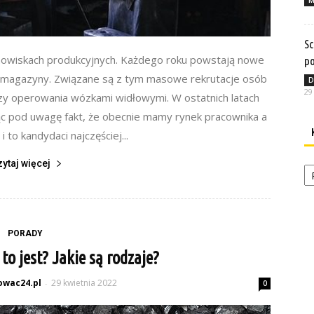
M
Sc
nowiskach produkcyjnych. Każdego roku powstają nowe
po
i magazyny. Związane są z tym masowe rekrutacje osób
D
29
y operowania wózkami widłowymi. W ostatnich latach
ąc pod uwagę fakt, że obecnie mamy rynek pracownika a
 to kandydaci najczęściej...
Ka
zytaj więcej
PORADY
 to jest? Jakie są rodzaje?
owac24.pl
29 kwietnia 2022
-
0