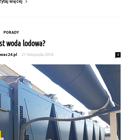
zytaj więcej
PORADY
est woda lodowa?
wac24.pl
27 listopada 2018
-
0