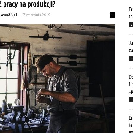
ć pracy na produkcji?
Fr
wac24.pl
17 września 2019
-
0
te
B
Ja
z
P
Do
fi
„p
B
Er
ja