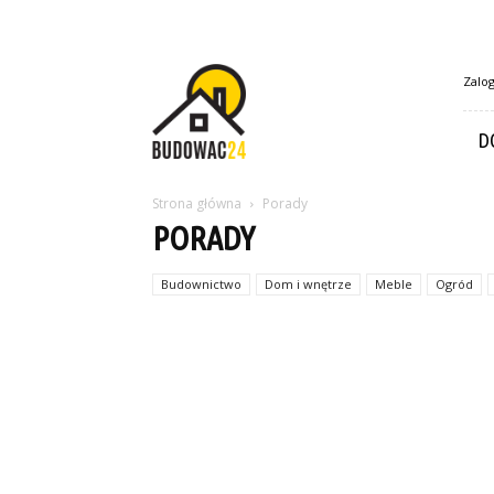
Budowac24.pl
Zalog
D
Strona główna
Porady
PORADY
Budownictwo
Dom i wnętrze
Meble
Ogród