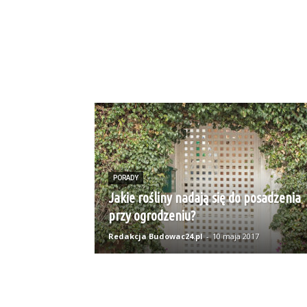
PORADY
Jakie rośliny nadają się do posadzenia
przy ogrodzeniu?
Redakcja Budowac24.pl
-
10 maja 2017