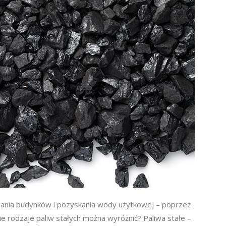
ania budynków i pozyskania wody użytkowej – poprzez
kie rodzaje paliw stałych można wyróżnić? Paliwa stałe –